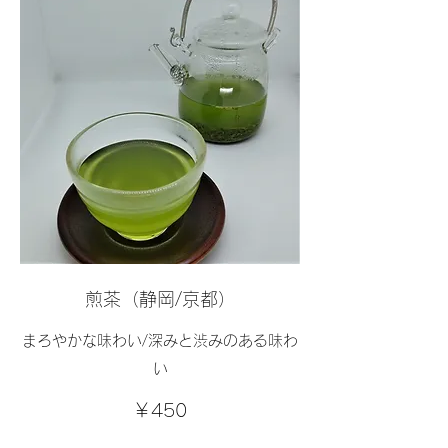
煎茶（静岡/京都）
まろやかな味わい/深みと渋みのある味わ
い
￥450