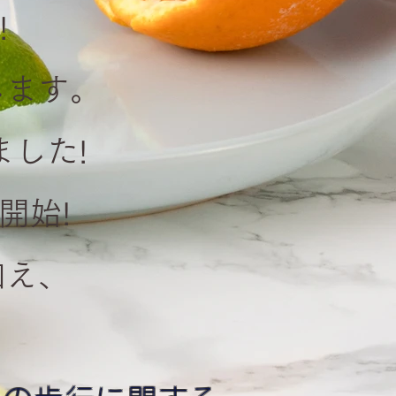
!
します。
ました!
ン』開始!
ーに加え、