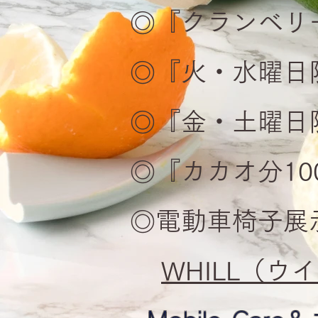
◎『クランベリー
◎『火・水曜日
◎『金・土曜日
◎『カカオ分1
◎電動車椅子
WHILL
（ウイ