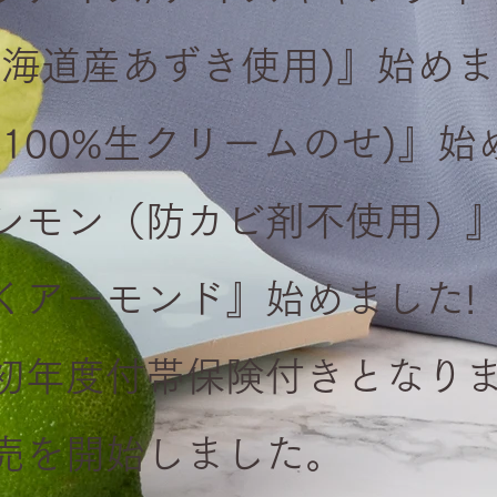
海道産あずき使用)』始めま
(100%生クリームのせ)』始
レモン（防カビ剤不使用）』
くアーモンド』始めました!
初年度付帯保険付きとなり
売を開始しました。