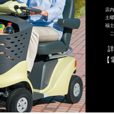
店
​土
​福
【