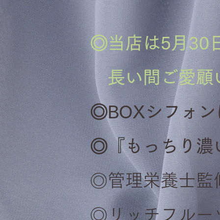
◎当店は5月3
​ 長い間ご愛
◎BOXシフォ
◎『
もっちり濃
◎
管理栄養士
監
◎リッチフルー