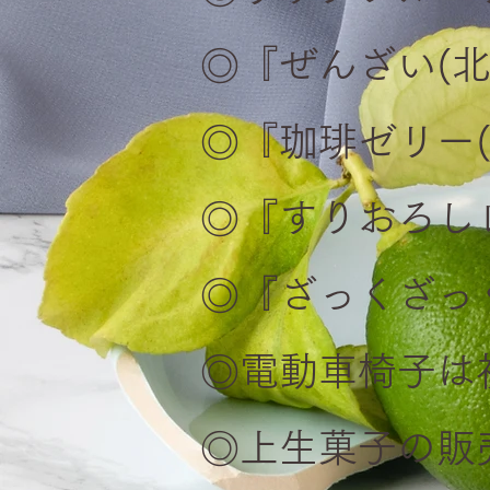
◎『ぜんざい(北
◎『珈琲ゼリー
◎『すりおろし
◎『ざっくざっ
◎電動車椅子は
◎上生菓子の販