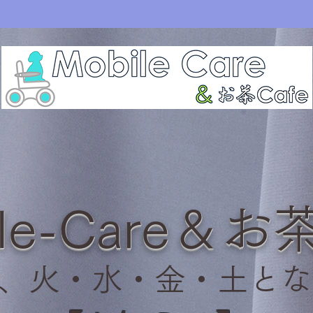
ile-Care＆お茶
・水・金・土とな