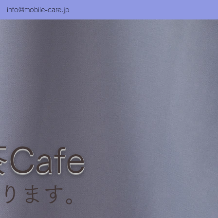
info@mobile-care.jp
Cafe
ります。