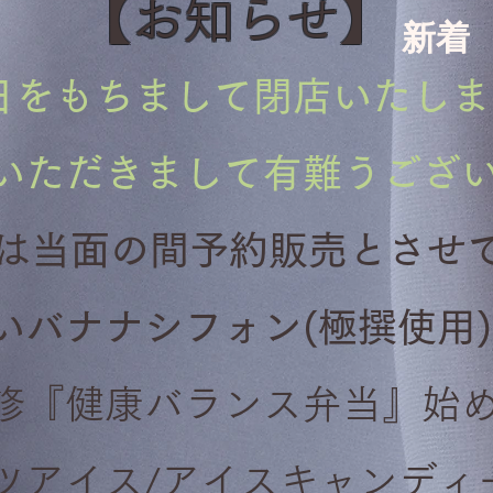
【お知らせ】
​新着
​新着
0日をもちまして閉店いたし
顧いただきまして有難うござ
ンは当面の間予約販売とさせ
いバナナ
シフォン
(極撰使用
修『健康
バランス弁当』始め
ツアイス/アイスキャンディ