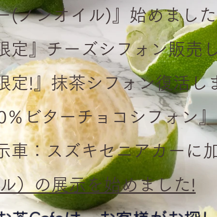
(ノンオイル)』始めました
限定』チーズシフォン販売
限定!』抹茶シフォン復活し
00％ビターチョコシフォ
展示車：スズキセニアカ
ル）の展示を始めました!